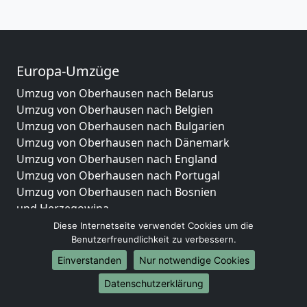
Europa-Umzüge
Umzug von Oberhausen nach Belarus
Umzug von Oberhausen nach Belgien
Umzug von Oberhausen nach Bulgarien
Umzug von Oberhausen nach Dänemark
Umzug von Oberhausen nach England
Umzug von Oberhausen nach Portugal
Umzug von Oberhausen nach Bosnien
und Herzegowina
Umzug von Oberhausen nach Irland
Diese Internetseite verwendet Cookies um die
Benutzerfreundlichkeit zu verbessern.
Umzug von Oberhausen nach Lettland
Umzug von Oberhausen nach Zypern
Einverstanden
Nur notwendige Cookies
Umzug von Oberhausen nach Kroatien
Datenschutzerklärung
Umzug von Oberhausen nach Estland