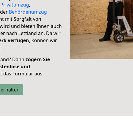
,
Privatumzug
,
der
Behördenumzug
ht mit Sorgfalt von
 wird und bieten Ihnen auch
r nach Lettland an. Da wir
erk verfügen
, können wir
.
tland? Dann
zögern Sie
stenlose und
tzt das Formular aus.
 erhalten