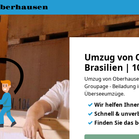
berhausen
Umzug von 
Brasilien | 
Umzug von Oberhausen n
Groupage - Beiladung i
Überseeumzüge.
✓
Wir helfen Ihne
✓
Schnell & unverb
✓
Finden Sie das 