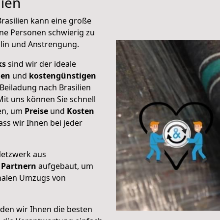
ien
rasilien kann eine große
ene Personen schwierig zu
plin und Anstrengung.
ks
sind wir der ideale
ien
und
kostengünstigen
 Beiladung nach Brasilien
it uns können Sie schnell
ten, um
Preise
und
Kosten
dass wir Ihnen bei jeder
Netzwerk aus
Partnern
aufgebaut, um
onalen Umzugs von
den wir Ihnen die besten