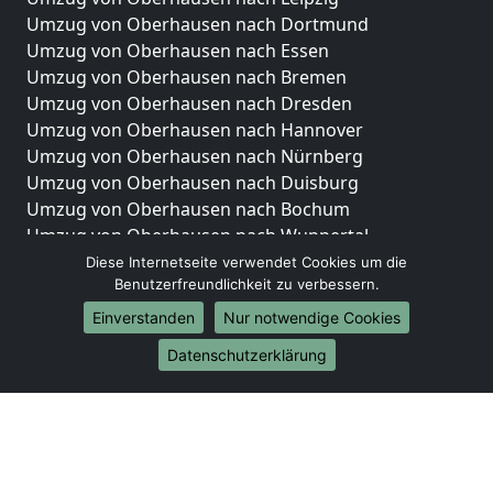
Umzug von Oberhausen nach Dortmund
Umzug von Oberhausen nach Essen
Umzug von Oberhausen nach Bremen
Umzug von Oberhausen nach Dresden
Umzug von Oberhausen nach Hannover
Umzug von Oberhausen nach Nürnberg
Umzug von Oberhausen nach Duisburg
Umzug von Oberhausen nach Bochum
Umzug von Oberhausen nach Wuppertal
Umzug von Oberhausen nach Bielefeld
Diese Internetseite verwendet Cookies um die
Benutzerfreundlichkeit zu verbessern.
Umzug von Oberhausen nach Bonn
Umzug von Oberhausen nach Münster
Einverstanden
Nur notwendige Cookies
Internationale-Umzüge
Datenschutzerklärung
Umzug von Oberhausen nach Brasilien
Umzug von Oberhausen nach Brunei Darussalam
Umzug von Oberhausen nach Burkina Faso
Umzug von Oberhausen nach Burundi