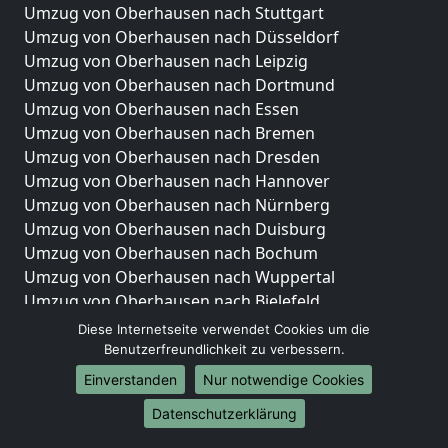
Umzug von Oberhausen nach Stuttgart
Umzug von Oberhausen nach Düsseldorf
Umzug von Oberhausen nach Leipzig
Umzug von Oberhausen nach Dortmund
Umzug von Oberhausen nach Essen
Umzug von Oberhausen nach Bremen
Umzug von Oberhausen nach Dresden
Umzug von Oberhausen nach Hannover
Umzug von Oberhausen nach Nürnberg
Umzug von Oberhausen nach Duisburg
Umzug von Oberhausen nach Bochum
Umzug von Oberhausen nach Wuppertal
Umzug von Oberhausen nach Bielefeld
Umzug von Oberhausen nach Bonn
Diese Internetseite verwendet Cookies um die
Umzug von Oberhausen nach Münster
Benutzerfreundlichkeit zu verbessern.
Einverstanden
Nur notwendige Cookies
Internationale-Umzüge
Datenschutzerklärung
Umzug von Oberhausen nach Brasilien
Umzug von Oberhausen nach Brunei Darussalam