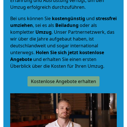
Erfahrung und Ausrüstung verfügt, um den
Umzug erfolgreich durchzuführen.
Bei uns können Sie
kostengünstig
und
stressfrei
umziehen
, sei es als
Beiladung
oder als
kompletter
Umzug
. Unser Partnernetzwerk, das
wir über die Jahre aufgebaut haben, ist
deutschlandweit und sogar international
unterwegs.
Holen Sie sich jetzt kostenlose
Angebote
und erhalten Sie einen ersten
Überblick über die Kosten für Ihren Umzug.
Kostenlose Angebote erhalten