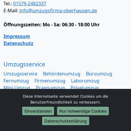
Tel.:
01579-2482337
E-Mail:
info@umzugsfirma-oberhausen.de
Öffnungszeiten:
Mo - Sa: 06:30 - 18:00 Uhr
Impressum
Datenschutz
Umzugsservice
Umzugsservice
Behördenumzug
Büroumzug
Fernumzug
Firmenumzug
Laborumzug
Mini Umzug
Praxisumzug
Privatumzug
Seniorenumzug
Studentenumzug
Beiladung
Diese Internetseite verwendet Cookies um die
Entrümpelung
Halteverbotszone
Klaviertransport
Benutzerfreundlichkeit zu verbessern.
Möbellift
Haushaltsauflösung
Möbeltaxi
Einverstanden
Nur notwendige Cookies
Möbelmitfahrzentrale
Umzugskartons
Datenschutzerklärung