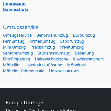
Impressum
Datenschutz
Umzugsservice
Umzugsservice
Behördenumzug
Büroumzug
Fernumzug
Firmenumzug
Laborumzug
Mini Umzug
Praxisumzug
Privatumzug
Seniorenumzug
Studentenumzug
Beiladung
Entrümpelung
Halteverbotszone
Klaviertransport
Möbellift
Haushaltsauflösung
Möbeltaxi
Möbelmitfahrzentrale
Umzugskartons
Europa-Umzüge
Umzug von Oberhausen nach Belarus