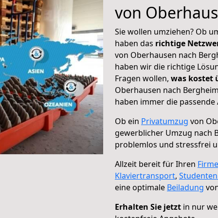
von Oberhaus
Sie wollen umziehen? Ob um
haben das
richtige Netzw
von Oberhausen nach Berghe
haben wir die richtige Lösu
Fragen wollen,
was kostet
Oberhausen nach Bergheim –
haben immer die passende A
Ob ein
Privatumzug
von Obe
gewerblicher Umzug nach 
problemlos und stressfrei 
Allzeit bereit für Ihren
Firm
Klaviertransport
,
Studente
eine optimale
Beiladung
von
Erhalten Sie jetzt
in nur we