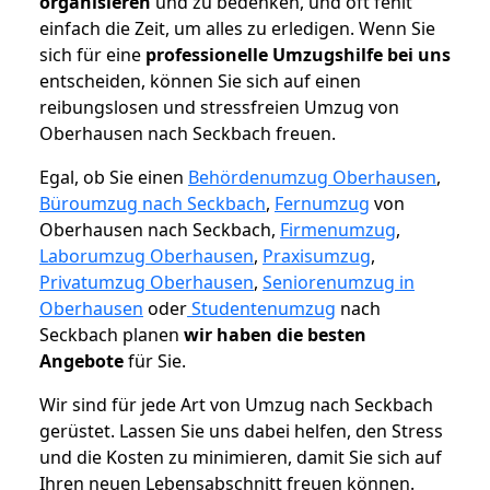
organisieren
und zu bedenken, und oft fehlt
einfach die Zeit, um alles zu erledigen. Wenn Sie
sich für eine
professionelle Umzugshilfe bei uns
entscheiden, können Sie sich auf einen
reibungslosen und stressfreien Umzug von
Oberhausen nach Seckbach freuen.
Egal, ob Sie einen
Behördenumzug Oberhausen
,
Büroumzug nach Seckbach
,
Fernumzug
von
Oberhausen nach Seckbach,
Firmenumzug
,
Laborumzug Oberhausen
,
Praxisumzug
,
Privatumzug Oberhausen
,
Seniorenumzug in
Oberhausen
oder
Studentenumzug
nach
Seckbach planen
wir haben die besten
Angebote
für Sie.
Wir sind für jede Art von Umzug nach Seckbach
gerüstet. Lassen Sie uns dabei helfen, den Stress
und die Kosten zu minimieren, damit Sie sich auf
Ihren neuen Lebensabschnitt freuen können.