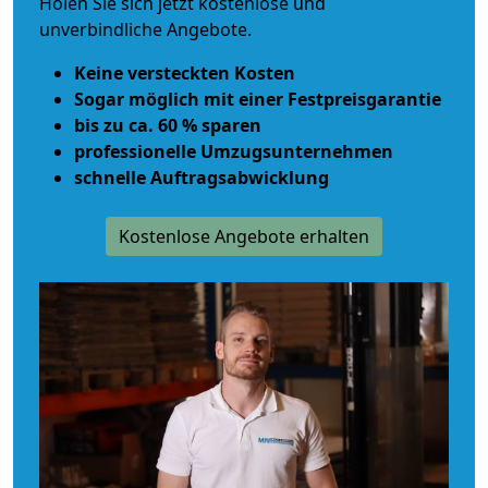
Holen Sie sich jetzt kostenlose und
unverbindliche Angebote.
Keine versteckten Kosten
Sogar möglich mit einer Festpreisgarantie
bis zu ca. 60 % sparen
professionelle Umzugsunternehmen
schnelle Auftragsabwicklung
Kostenlose Angebote erhalten