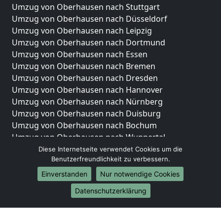
Umzug von Oberhausen nach Stuttgart
Umzug von Oberhausen nach Düsseldorf
Umzug von Oberhausen nach Leipzig
Umzug von Oberhausen nach Dortmund
Umzug von Oberhausen nach Essen
Umzug von Oberhausen nach Bremen
Umzug von Oberhausen nach Dresden
Umzug von Oberhausen nach Hannover
Umzug von Oberhausen nach Nürnberg
Umzug von Oberhausen nach Duisburg
Umzug von Oberhausen nach Bochum
Umzug von Oberhausen nach Wuppertal
Umzug von Oberhausen nach Bielefeld
Diese Internetseite verwendet Cookies um die
Benutzerfreundlichkeit zu verbessern.
Umzug von Oberhausen nach Bonn
Umzug von Oberhausen nach Münster
Einverstanden
Nur notwendige Cookies
Internationale-Umzüge
Datenschutzerklärung
Umzug von Oberhausen nach Brasilien
Umzug von Oberhausen nach Brunei Darussalam