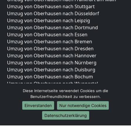
Umzug von Oberhausen nach Stuttgart
Umzug von Oberhausen nach Düsseldorf
Umzug von Oberhausen nach Leipzig
Umzug von Oberhausen nach Dortmund
Umzug von Oberhausen nach Essen
Umzug von Oberhausen nach Bremen
Umzug von Oberhausen nach Dresden
Umzug von Oberhausen nach Hannover
Umzug von Oberhausen nach Nürnberg
Umzug von Oberhausen nach Duisburg
Umzug von Oberhausen nach Bochum
Umzug von Oberhausen nach Wuppertal
Umzug von Oberhausen nach Bielefeld
Diese Internetseite verwendet Cookies um die
Benutzerfreundlichkeit zu verbessern.
Umzug von Oberhausen nach Bonn
Umzug von Oberhausen nach Münster
Einverstanden
Nur notwendige Cookies
Internationale-Umzüge
Datenschutzerklärung
Umzug von Oberhausen nach Brasilien