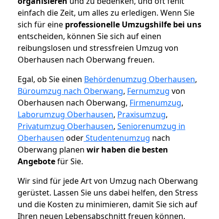
organisieren
und zu bedenken, und oft fehlt
einfach die Zeit, um alles zu erledigen. Wenn Sie
sich für eine
professionelle Umzugshilfe bei uns
entscheiden, können Sie sich auf einen
reibungslosen und stressfreien Umzug von
Oberhausen nach Oberwang freuen.
Egal, ob Sie einen
Behördenumzug Oberhausen
,
Büroumzug nach Oberwang
,
Fernumzug
von
Oberhausen nach Oberwang,
Firmenumzug
,
Laborumzug Oberhausen
,
Praxisumzug
,
Privatumzug Oberhausen
,
Seniorenumzug in
Oberhausen
oder
Studentenumzug
nach
Oberwang planen
wir haben die besten
Angebote
für Sie.
Wir sind für jede Art von Umzug nach Oberwang
gerüstet. Lassen Sie uns dabei helfen, den Stress
und die Kosten zu minimieren, damit Sie sich auf
Ihren neuen Lebensabschnitt freuen können.