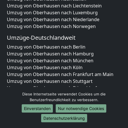
Umzug von Oberhausen nach Liechtenstein
Umzug von Oberhausen nach Luxemburg
Umzug von Oberhausen nach Niederlande
Umzug von Oberhausen nach Norwegen
Umzüge-Deutschlandweit
Umzug von Oberhausen nach Berlin
Umzug von Oberhausen nach Hamburg
Umzug von Oberhausen nach München
Umzug von Oberhausen nach Köln
Umzug von Oberhausen nach Frankfurt am Main
Umzug von Oberhausen nach Stuttgart
Umzug von Oberhausen nach Düsseldorf
Diese Internetseite verwendet Cookies um die
Umzug von Oberhausen nach Leipzig
Benutzerfreundlichkeit zu verbessern.
Umzug von Oberhausen nach Dortmund
Umzug von Oberhausen nach Essen
Einverstanden
Nur notwendige Cookies
Umzug von Oberhausen nach Bremen
Datenschutzerklärung
Umzug von Oberhausen nach Dresden