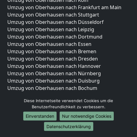
Umzug von Oberhausen nach Köln
Umzug von Oberhausen nach Frankfurt am Main
Umzug von Oberhausen nach Stuttgart
Umzug von Oberhausen nach Düsseldorf
Umzug von Oberhausen nach Leipzig
Umzug von Oberhausen nach Dortmund
Umzug von Oberhausen nach Essen
Umzug von Oberhausen nach Bremen
Umzug von Oberhausen nach Dresden
Umzug von Oberhausen nach Hannover
Umzug von Oberhausen nach Nürnberg
Umzug von Oberhausen nach Duisburg
Umzug von Oberhausen nach Bochum
Umzug von Oberhausen nach Wuppertal
Diese Internetseite verwendet Cookies um die
Umzug von Oberhausen nach Bielefeld
Benutzerfreundlichkeit zu verbessern.
Umzug von Oberhausen nach Bonn
Einverstanden
Nur notwendige Cookies
Umzug von Oberhausen nach Münster
Datenschutzerklärung
Internationale-Umzüge