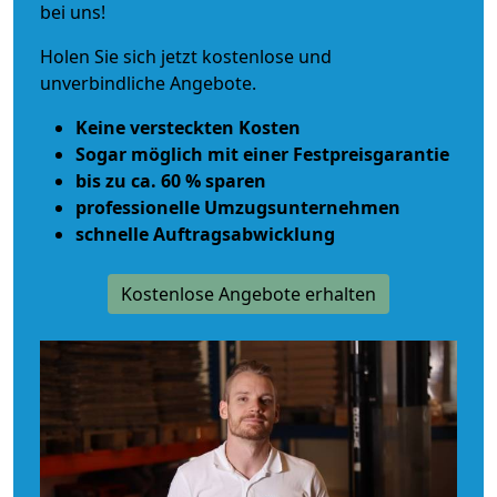
bei uns!
Holen Sie sich jetzt kostenlose und
unverbindliche Angebote.
Keine versteckten Kosten
Sogar möglich mit einer Festpreisgarantie
bis zu ca. 60 % sparen
professionelle Umzugsunternehmen
schnelle Auftragsabwicklung
Kostenlose Angebote erhalten