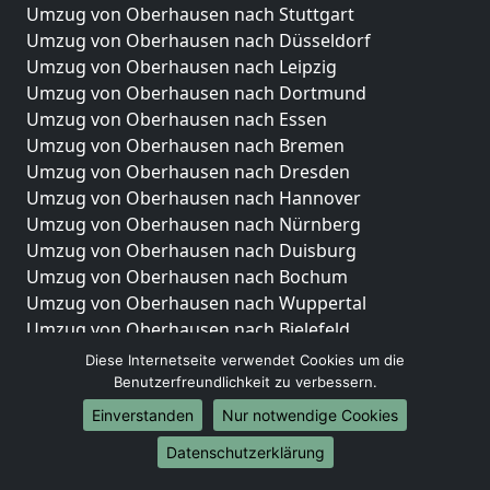
Umzug von Oberhausen nach Stuttgart
Umzug von Oberhausen nach Düsseldorf
Umzug von Oberhausen nach Leipzig
Umzug von Oberhausen nach Dortmund
Umzug von Oberhausen nach Essen
Umzug von Oberhausen nach Bremen
Umzug von Oberhausen nach Dresden
Umzug von Oberhausen nach Hannover
Umzug von Oberhausen nach Nürnberg
Umzug von Oberhausen nach Duisburg
Umzug von Oberhausen nach Bochum
Umzug von Oberhausen nach Wuppertal
Umzug von Oberhausen nach Bielefeld
Umzug von Oberhausen nach Bonn
Diese Internetseite verwendet Cookies um die
Umzug von Oberhausen nach Münster
Benutzerfreundlichkeit zu verbessern.
Einverstanden
Nur notwendige Cookies
Internationale-Umzüge
Datenschutzerklärung
Umzug von Oberhausen nach Brasilien
Umzug von Oberhausen nach Brunei Darussalam