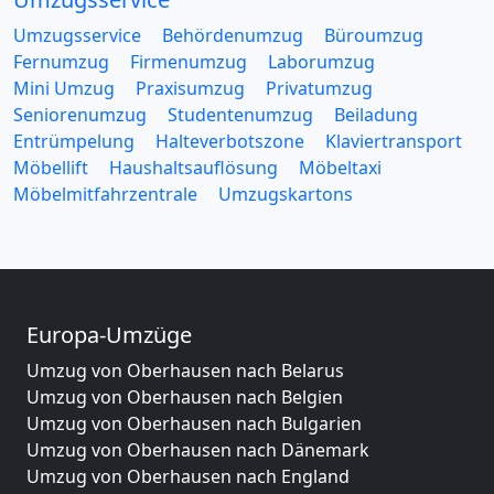
Umzugsservice
Behördenumzug
Büroumzug
Fernumzug
Firmenumzug
Laborumzug
Mini Umzug
Praxisumzug
Privatumzug
Seniorenumzug
Studentenumzug
Beiladung
Entrümpelung
Halteverbotszone
Klaviertransport
Möbellift
Haushaltsauflösung
Möbeltaxi
Möbelmitfahrzentrale
Umzugskartons
Europa-Umzüge
Umzug von Oberhausen nach Belarus
Umzug von Oberhausen nach Belgien
Umzug von Oberhausen nach Bulgarien
Umzug von Oberhausen nach Dänemark
Umzug von Oberhausen nach England