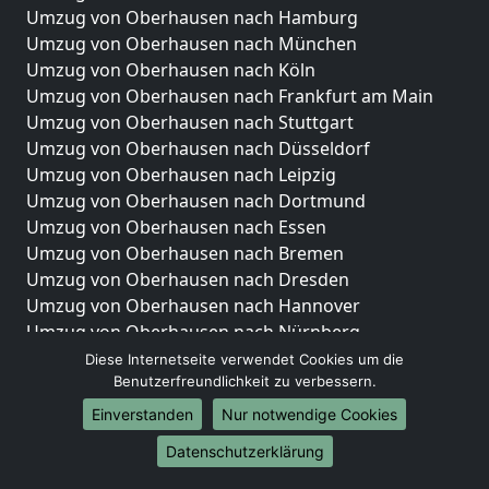
Umzug von Oberhausen nach Hamburg
Umzug von Oberhausen nach München
Umzug von Oberhausen nach Köln
Umzug von Oberhausen nach Frankfurt am Main
Umzug von Oberhausen nach Stuttgart
Umzug von Oberhausen nach Düsseldorf
Umzug von Oberhausen nach Leipzig
Umzug von Oberhausen nach Dortmund
Umzug von Oberhausen nach Essen
Umzug von Oberhausen nach Bremen
Umzug von Oberhausen nach Dresden
Umzug von Oberhausen nach Hannover
Umzug von Oberhausen nach Nürnberg
Umzug von Oberhausen nach Duisburg
Diese Internetseite verwendet Cookies um die
Benutzerfreundlichkeit zu verbessern.
Umzug von Oberhausen nach Bochum
Umzug von Oberhausen nach Wuppertal
Einverstanden
Nur notwendige Cookies
Umzug von Oberhausen nach Bielefeld
Datenschutzerklärung
Umzug von Oberhausen nach Bonn