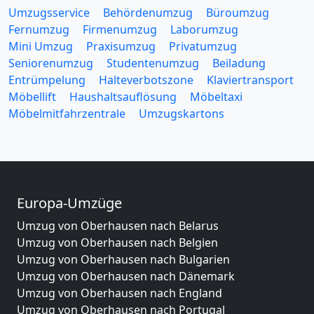
Umzugsservice
Behördenumzug
Büroumzug
Fernumzug
Firmenumzug
Laborumzug
Mini Umzug
Praxisumzug
Privatumzug
Seniorenumzug
Studentenumzug
Beiladung
Entrümpelung
Halteverbotszone
Klaviertransport
Möbellift
Haushaltsauflösung
Möbeltaxi
Möbelmitfahrzentrale
Umzugskartons
Europa-Umzüge
Umzug von Oberhausen nach Belarus
Umzug von Oberhausen nach Belgien
Umzug von Oberhausen nach Bulgarien
Umzug von Oberhausen nach Dänemark
Umzug von Oberhausen nach England
Umzug von Oberhausen nach Portugal