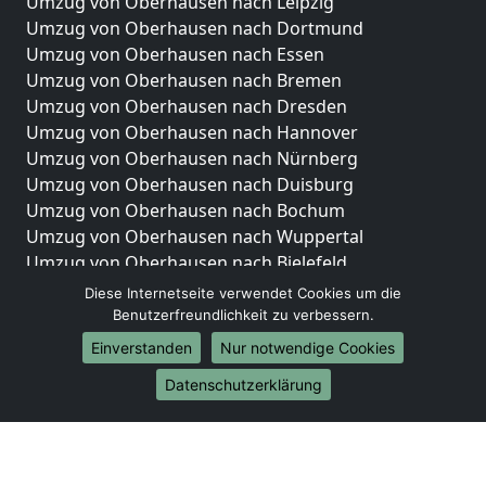
Umzug von Oberhausen nach Leipzig
Umzug von Oberhausen nach Dortmund
Umzug von Oberhausen nach Essen
Umzug von Oberhausen nach Bremen
Umzug von Oberhausen nach Dresden
Umzug von Oberhausen nach Hannover
Umzug von Oberhausen nach Nürnberg
Umzug von Oberhausen nach Duisburg
Umzug von Oberhausen nach Bochum
Umzug von Oberhausen nach Wuppertal
Umzug von Oberhausen nach Bielefeld
Umzug von Oberhausen nach Bonn
Diese Internetseite verwendet Cookies um die
Umzug von Oberhausen nach Münster
Benutzerfreundlichkeit zu verbessern.
Einverstanden
Nur notwendige Cookies
Internationale-Umzüge
Datenschutzerklärung
Umzug von Oberhausen nach Brasilien
Umzug von Oberhausen nach Brunei Darussalam
Umzug von Oberhausen nach Burkina Faso
Umzug von Oberhausen nach Burundi