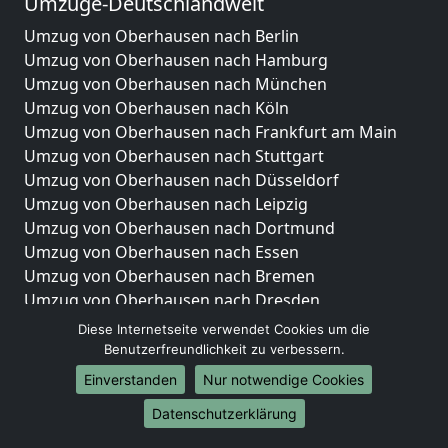
Umzüge-Deutschlandweit
Umzug von Oberhausen nach Berlin
Umzug von Oberhausen nach Hamburg
Umzug von Oberhausen nach München
Umzug von Oberhausen nach Köln
Umzug von Oberhausen nach Frankfurt am Main
Umzug von Oberhausen nach Stuttgart
Umzug von Oberhausen nach Düsseldorf
Umzug von Oberhausen nach Leipzig
Umzug von Oberhausen nach Dortmund
Umzug von Oberhausen nach Essen
Umzug von Oberhausen nach Bremen
Umzug von Oberhausen nach Dresden
Umzug von Oberhausen nach Hannover
Diese Internetseite verwendet Cookies um die
Umzug von Oberhausen nach Nürnberg
Benutzerfreundlichkeit zu verbessern.
Umzug von Oberhausen nach Duisburg
Einverstanden
Nur notwendige Cookies
Umzug von Oberhausen nach Bochum
Datenschutzerklärung
Umzug von Oberhausen nach Wuppertal
Umzug von Oberhausen nach Bielefeld