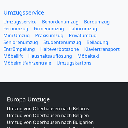
Umzugsservice
Umzugsservice
Behördenumzug
Büroumzug
Fernumzug
Firmenumzug
Laborumzug
Mini Umzug
Praxisumzug
Privatumzug
Seniorenumzug
Studentenumzug
Beiladung
Entrümpelung
Halteverbotszone
Klaviertransport
Möbellift
Haushaltsauflösung
Möbeltaxi
Möbelmitfahrzentrale
Umzugskartons
Europa-Umzüge
Umzug von Oberhausen nach Belarus
Umzug von Oberhausen nach Belgien
Umzug von Oberhausen nach Bulgarien