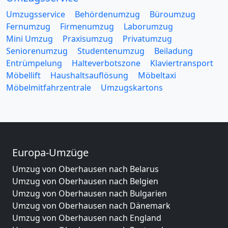
Umzugsservice
Behördenumzug
Büroumzug
Fernumzug
Firmenumzug
Laborumzug
Mini Umzug
Praxisumzug
Privatumzug
Seniorenumzug
Studentenumzug
Beiladung
Entrümpelung
Halteverbotszone
Klaviertransport
Möbellift
Haushaltsauflösung
Möbeltaxi
Möbelmitfahrzentrale
Umzugskartons
Europa-Umzüge
Umzug von Oberhausen nach Belarus
Umzug von Oberhausen nach Belgien
Umzug von Oberhausen nach Bulgarien
Umzug von Oberhausen nach Dänemark
Umzug von Oberhausen nach England