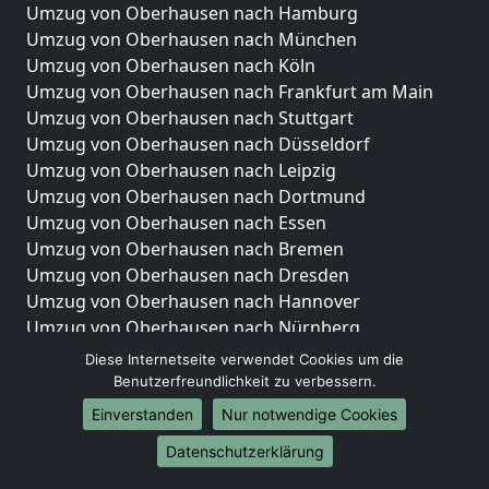
Umzug von Oberhausen nach Hamburg
Umzug von Oberhausen nach München
Umzug von Oberhausen nach Köln
Umzug von Oberhausen nach Frankfurt am Main
Umzug von Oberhausen nach Stuttgart
Umzug von Oberhausen nach Düsseldorf
Umzug von Oberhausen nach Leipzig
Umzug von Oberhausen nach Dortmund
Umzug von Oberhausen nach Essen
Umzug von Oberhausen nach Bremen
Umzug von Oberhausen nach Dresden
Umzug von Oberhausen nach Hannover
Umzug von Oberhausen nach Nürnberg
Umzug von Oberhausen nach Duisburg
Diese Internetseite verwendet Cookies um die
Umzug von Oberhausen nach Bochum
Benutzerfreundlichkeit zu verbessern.
Umzug von Oberhausen nach Wuppertal
Einverstanden
Nur notwendige Cookies
Umzug von Oberhausen nach Bielefeld
Datenschutzerklärung
Umzug von Oberhausen nach Bonn
Umzug von Oberhausen nach Münster