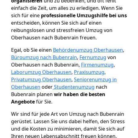
organisieren
und zu bedenken, und oft fehlt
einfach die Zeit, um alles zu erledigen. Wenn Sie
sich für eine
professionelle Umzugshilfe bei uns
entscheiden, können Sie sich auf einen
reibungslosen und stressfreien Umzug von
Oberhausen nach Bubenrain freuen.
Egal, ob Sie einen
Behördenumzug Oberhausen
,
Büroumzug nach Bubenrain
,
Fernumzug
von
Oberhausen nach Bubenrain,
Firmenumzug
,
Laborumzug Oberhausen
,
Praxisumzug
,
Privatumzug Oberhausen
,
Seniorenumzug in
Oberhausen
oder
Studentenumzug
nach
Bubenrain planen
wir haben die besten
Angebote
für Sie.
Wir sind für jede Art von Umzug nach Bubenrain
gerüstet. Lassen Sie uns dabei helfen, den Stress
und die Kosten zu minimieren, damit Sie sich auf
Ihren neuen Lebensabschnitt freuen können.