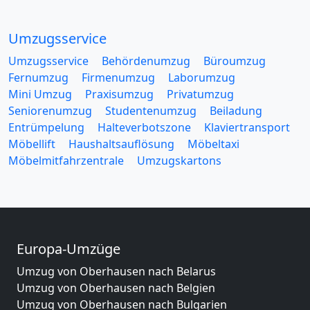
Umzugsservice
Umzugsservice
Behördenumzug
Büroumzug
Fernumzug
Firmenumzug
Laborumzug
Mini Umzug
Praxisumzug
Privatumzug
Seniorenumzug
Studentenumzug
Beiladung
Entrümpelung
Halteverbotszone
Klaviertransport
Möbellift
Haushaltsauflösung
Möbeltaxi
Möbelmitfahrzentrale
Umzugskartons
Europa-Umzüge
Umzug von Oberhausen nach Belarus
Umzug von Oberhausen nach Belgien
Umzug von Oberhausen nach Bulgarien