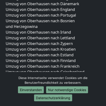
Umzug von Oberhausen nach Dänemark
Umzug von Oberhausen nach England
Umzug von Oberhausen nach Portugal
Umzug von Oberhausen nach Bosnien
und Herzegowina
Umzug von Oberhausen nach Irland
Umzug von Oberhausen nach Lettland
Umzug von Oberhausen nach Zypern
Umzug von Oberhausen nach Kroatien
Umzug von Oberhausen nach Estland
Umzug von Oberhausen nach Finnland
Umzug von Oberhausen nach Frankreich
Umzug von Oberhausen nach Griechenland
Umzug von Oberhausen nach Italien
Diese Internetseite verwendet Cookies um die
Benutzerfreundlichkeit zu verbessern.
Umzug von Oberhausen nach Liechtenstein
Umzug von Oberhausen nach Luxemburg
Einverstanden
Nur notwendige Cookies
Umzug von Oberhausen nach Niederlande
Datenschutzerklärung
Umzug von Oberhausen nach Norwegen