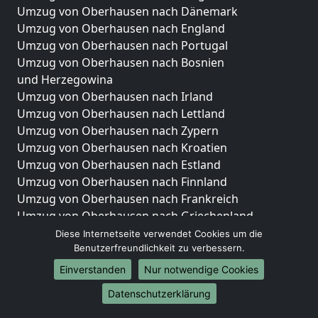
Umzug von Oberhausen nach Dänemark
Umzug von Oberhausen nach England
Umzug von Oberhausen nach Portugal
Umzug von Oberhausen nach Bosnien
und Herzegowina
Umzug von Oberhausen nach Irland
Umzug von Oberhausen nach Lettland
Umzug von Oberhausen nach Zypern
Umzug von Oberhausen nach Kroatien
Umzug von Oberhausen nach Estland
Umzug von Oberhausen nach Finnland
Umzug von Oberhausen nach Frankreich
Umzug von Oberhausen nach Griechenland
Umzug von Oberhausen nach Italien
Diese Internetseite verwendet Cookies um die
Benutzerfreundlichkeit zu verbessern.
Umzug von Oberhausen nach Liechtenstein
Umzug von Oberhausen nach Luxemburg
Einverstanden
Nur notwendige Cookies
Umzug von Oberhausen nach Niederlande
Datenschutzerklärung
Umzug von Oberhausen nach Norwegen