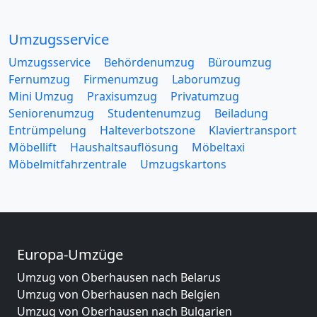
Umzugsservice
Umzugsservice
Behördenumzug
Büroumzug
Fernumzug
Firmenumzug
Laborumzug
Mini Umzug
Praxisumzug
Privatumzug
Seniorenumzug
Studentenumzug
Beiladung
Entrümpelung
Halteverbotszone
Klaviertransport
Möbellift
Haushaltsauflösung
Möbeltaxi
Möbelmitfahrzentrale
Umzugskartons
Europa-Umzüge
Umzug von Oberhausen nach Belarus
Umzug von Oberhausen nach Belgien
Umzug von Oberhausen nach Bulgarien