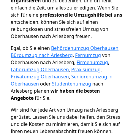
organisieren
und zu bedenken, und oft fehlt
einfach die Zeit, um alles zu erledigen. Wenn Sie
sich für eine
professionelle Umzugshilfe bei uns
entscheiden, können Sie sich auf einen
reibungslosen und stressfreien Umzug von
Oberhausen nach Arlesberg freuen.
Egal, ob Sie einen
Behördenumzug Oberhausen
,
Büroumzug nach Arlesberg
,
Fernumzug
von
Oberhausen nach Arlesberg,
Firmenumzug
,
Laborumzug Oberhausen
,
Praxisumzug
,
Privatumzug Oberhausen
,
Seniorenumzug in
Oberhausen
oder
Studentenumzug
nach
Arlesberg planen
wir haben die besten
Angebote
für Sie.
Wir sind für jede Art von Umzug nach Arlesberg
gerüstet. Lassen Sie uns dabei helfen, den Stress
und die Kosten zu minimieren, damit Sie sich auf
Ihren neuen Lebensabschnitt freuen können.