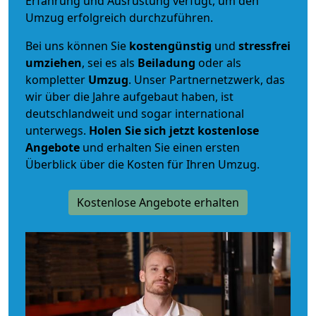
Erfahrung und Ausrüstung verfügt, um den
Umzug erfolgreich durchzuführen.
Bei uns können Sie
kostengünstig
und
stressfrei
umziehen
, sei es als
Beiladung
oder als
kompletter
Umzug
. Unser Partnernetzwerk, das
wir über die Jahre aufgebaut haben, ist
deutschlandweit und sogar international
unterwegs.
Holen Sie sich jetzt kostenlose
Angebote
und erhalten Sie einen ersten
Überblick über die Kosten für Ihren Umzug.
Kostenlose Angebote erhalten