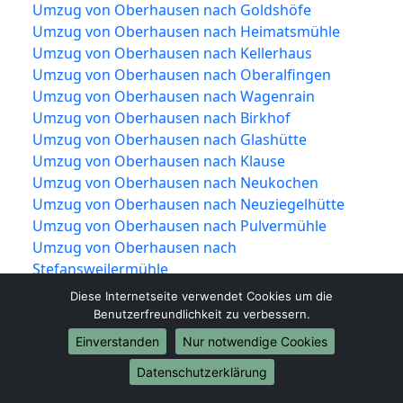
Umzug von Oberhausen nach Goldshöfe
Umzug von Oberhausen nach Heimatsmühle
Umzug von Oberhausen nach Kellerhaus
Umzug von Oberhausen nach Oberalfingen
Umzug von Oberhausen nach Wagenrain
Umzug von Oberhausen nach Birkhof
Umzug von Oberhausen nach Glashütte
Umzug von Oberhausen nach Klause
Umzug von Oberhausen nach Neukochen
Umzug von Oberhausen nach Neuziegelhütte
Umzug von Oberhausen nach Pulvermühle
Umzug von Oberhausen nach
Stefansweilermühle
Umzug von Oberhausen nach Hahnenberg
Diese Internetseite verwendet Cookies um die
Umzug von Oberhausen nach Hammerstadt
Benutzerfreundlichkeit zu verbessern.
Umzug von Oberhausen nach Hofherrnweiler
Einverstanden
Nur notwendige Cookies
Umzug von Oberhausen nach Lauchhof
Datenschutzerklärung
Umzug von Oberhausen nach Mädle
Umzug von Oberhausen nach Mantelhof