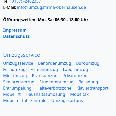
Tel.:
01579-2482337
E-Mail:
info@umzugsfirma-oberhausen.de
Öffnungszeiten:
Mo - Sa: 06:30 - 18:00 Uhr
Impressum
Datenschutz
Umzugsservice
Umzugsservice
Behördenumzug
Büroumzug
Fernumzug
Firmenumzug
Laborumzug
Mini Umzug
Praxisumzug
Privatumzug
Seniorenumzug
Studentenumzug
Beiladung
Entrümpelung
Halteverbotszone
Klaviertransport
Möbellift
Haushaltsauflösung
Möbeltaxi
Möbelmitfahrzentrale
Umzugskartons