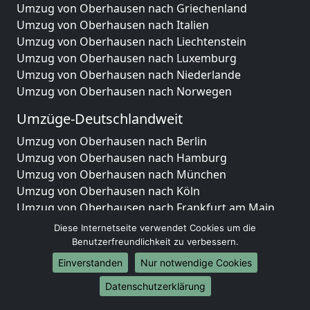
Umzug von Oberhausen nach Griechenland
Umzug von Oberhausen nach Italien
Umzug von Oberhausen nach Liechtenstein
Umzug von Oberhausen nach Luxemburg
Umzug von Oberhausen nach Niederlande
Umzug von Oberhausen nach Norwegen
Umzüge-Deutschlandweit
Umzug von Oberhausen nach Berlin
Umzug von Oberhausen nach Hamburg
Umzug von Oberhausen nach München
Umzug von Oberhausen nach Köln
Umzug von Oberhausen nach Frankfurt am Main
Umzug von Oberhausen nach Stuttgart
Diese Internetseite verwendet Cookies um die
Umzug von Oberhausen nach Düsseldorf
Benutzerfreundlichkeit zu verbessern.
Umzug von Oberhausen nach Leipzig
Einverstanden
Nur notwendige Cookies
Umzug von Oberhausen nach Dortmund
Datenschutzerklärung
Umzug von Oberhausen nach Essen
Umzug von Oberhausen nach Bremen