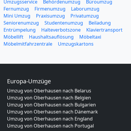
Umzugsservice
Behördenumzug
Büroumzug
Fernumzug
Firmenumzug
Laborumzug
Mini Umzug
Praxisumzug
Privatumzug
Seniorenumzug
Studentenumzug
Beiladung
Entrümpelung
Halteverbotszone
Klaviertransport
Möbellift
Haushaltsauflösung
Möbeltaxi
Möbelmitfahrzentrale
Umzugskartons
Europa-Umzüge
Umzug von Oberhausen nach Belarus
Umzug von Oberhausen nach Belgien
Umzug von Oberhausen nach Bulgarien
Umzug von Oberhausen nach Dänemark
Umzug von Oberhausen nach England
Umzug von Oberhausen nach Portugal