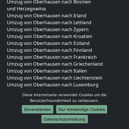
Umzug von Oberhausen nach Bosnien
und Herzegowina
Umzug von Oberhausen nach Irland
Umzug von Oberhausen nach Lettland
Umzug von Oberhausen nach Zypern
Umzug von Oberhausen nach Kroatien
Umzug von Oberhausen nach Estland
Umzug von Oberhausen nach Finnland
Umzug von Oberhausen nach Frankreich
Umzug von Oberhausen nach Griechenland
Umzug von Oberhausen nach Italien
Umzug von Oberhausen nach Liechtenstein
Umzug von Oberhausen nach Luxemburg
Umzug von Oberhausen nach Niederlande
Diese Internetseite verwendet Cookies um die
Umzug von Oberhausen nach Norwegen
Benutzerfreundlichkeit zu verbessern.
Umzüge-Deutschlandweit
Einverstanden
Nur notwendige Cookies
Umzug von Oberhausen nach Berlin
Datenschutzerklärung
Umzug von Oberhausen nach Hamburg