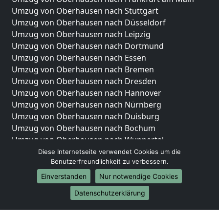
Umzug von Oberhausen nach Stuttgart
Umzug von Oberhausen nach Düsseldorf
Umzug von Oberhausen nach Leipzig
Umzug von Oberhausen nach Dortmund
Umzug von Oberhausen nach Essen
Umzug von Oberhausen nach Bremen
Umzug von Oberhausen nach Dresden
Umzug von Oberhausen nach Hannover
Umzug von Oberhausen nach Nürnberg
Umzug von Oberhausen nach Duisburg
Umzug von Oberhausen nach Bochum
Umzug von Oberhausen nach Wuppertal
Umzug von Oberhausen nach Bielefeld
Diese Internetseite verwendet Cookies um die
Benutzerfreundlichkeit zu verbessern.
Umzug von Oberhausen nach Bonn
Umzug von Oberhausen nach Münster
Einverstanden
Nur notwendige Cookies
Internationale-Umzüge
Datenschutzerklärung
Umzug von Oberhausen nach Brasilien