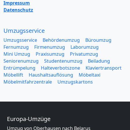
Impressum
Datenschutz
Umzugsservice
Umzugsservice
Behördenumzug
Büroumzug
Fernumzug
Firmenumzug
Laborumzug
Mini Umzug
Praxisumzug
Privatumzug
Seniorenumzug
Studentenumzug
Beiladung
Entrümpelung
Halteverbotszone
Klaviertransport
Möbellift
Haushaltsauflösung
Möbeltaxi
Möbelmitfahrzentrale
Umzugskartons
Europa-Umzüge
Umzug von Oberhausen nach Belarus