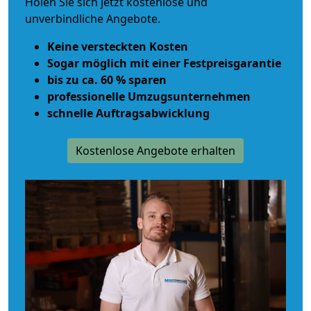
Holen Sie sich jetzt kostenlose und
unverbindliche Angebote.
Keine versteckten Kosten
Sogar möglich mit einer Festpreisgarantie
bis zu ca. 60 % sparen
professionelle Umzugsunternehmen
schnelle Auftragsabwicklung
Kostenlose Angebote erhalten