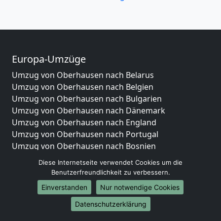
Europa-Umzüge
Umzug von Oberhausen nach Belarus
Umzug von Oberhausen nach Belgien
Umzug von Oberhausen nach Bulgarien
Umzug von Oberhausen nach Dänemark
Umzug von Oberhausen nach England
Umzug von Oberhausen nach Portugal
Umzug von Oberhausen nach Bosnien
und Herzegowina
Diese Internetseite verwendet Cookies um die
Umzug von Oberhausen nach Irland
Benutzerfreundlichkeit zu verbessern.
Umzug von Oberhausen nach Lettland
Einverstanden
Nur notwendige Cookies
Umzug von Oberhausen nach Zypern
Datenschutzerklärung
Umzug von Oberhausen nach Kroatien
Umzug von Oberhausen nach Estland