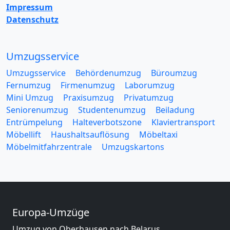
Impressum
Datenschutz
Umzugsservice
Umzugsservice
Behördenumzug
Büroumzug
Fernumzug
Firmenumzug
Laborumzug
Mini Umzug
Praxisumzug
Privatumzug
Seniorenumzug
Studentenumzug
Beiladung
Entrümpelung
Halteverbotszone
Klaviertransport
Möbellift
Haushaltsauflösung
Möbeltaxi
Möbelmitfahrzentrale
Umzugskartons
Europa-Umzüge
Umzug von Oberhausen nach Belarus