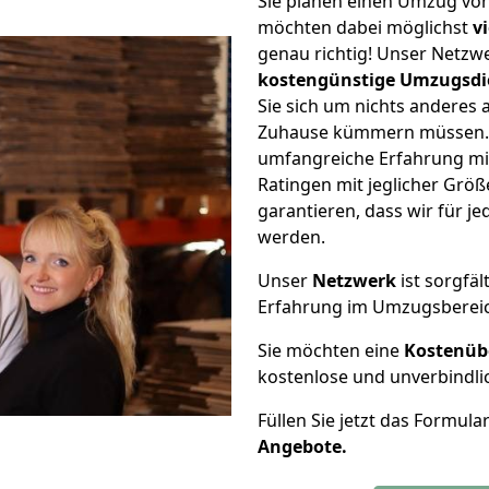
Sie planen einen Umzug vo
möchten dabei möglichst
v
genau richtig! Unser Netzw
kostengünstige Umzugsdi
Sie sich um nichts anderes 
Zuhause kümmern müssen. W
umfangreiche Erfahrung m
Ratingen mit jeglicher Gr
garantieren, dass wir für j
werden.
Unser
Netzwerk
ist sorgfäl
Erfahrung im Umzugsberei
Sie möchten eine
Kostenüb
kostenlose und unverbindli
Füllen Sie jetzt das Formula
Angebote.