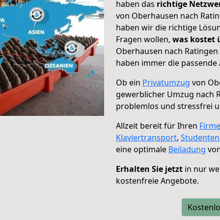
haben das
richtige Netzw
von Oberhausen nach Rating
haben wir die richtige Lösu
Fragen wollen,
was kostet
Oberhausen nach Ratingen –
haben immer die passende A
Ob ein
Privatumzug
von Obe
gewerblicher Umzug nach 
problemlos und stressfrei 
Allzeit bereit für Ihren
Firm
Klaviertransport
,
Studente
eine optimale
Beiladung
von
Erhalten Sie jetzt
in nur we
kostenfreie Angebote.
Kostenlo