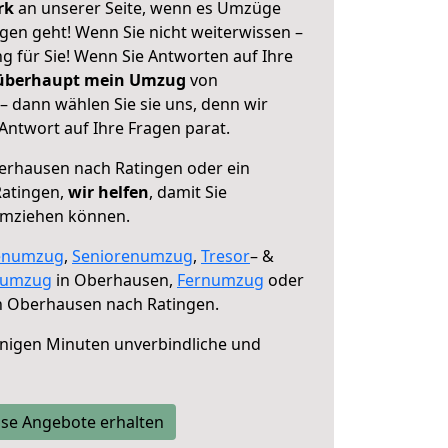
erk
an unserer Seite, wenn es Umzüge
en geht! Wenn Sie nicht weiterwissen –
ng für Sie! Wenn Sie Antworten auf Ihre
 überhaupt mein Umzug
von
 dann wählen Sie sie uns, denn wir
ntwort auf Ihre Fragen parat.
rhausen nach Ratingen oder ein
Ratingen,
wir helfen
, damit Sie
umziehen können.
enumzug
,
Seniorenumzug
,
Tresor
– &
numzug
in Oberhausen,
Fernumzug
oder
 Oberhausen nach Ratingen.
nigen Minuten unverbindliche und
se Angebote erhalten