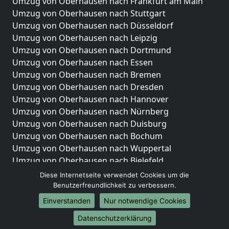
Umzug von Oberhausen nach Frankfurt am Main
Umzug von Oberhausen nach Stuttgart
Umzug von Oberhausen nach Düsseldorf
Umzug von Oberhausen nach Leipzig
Umzug von Oberhausen nach Dortmund
Umzug von Oberhausen nach Essen
Umzug von Oberhausen nach Bremen
Umzug von Oberhausen nach Dresden
Umzug von Oberhausen nach Hannover
Umzug von Oberhausen nach Nürnberg
Umzug von Oberhausen nach Duisburg
Umzug von Oberhausen nach Bochum
Umzug von Oberhausen nach Wuppertal
Umzug von Oberhausen nach Bielefeld
Umzug von Oberhausen nach Bonn
Diese Internetseite verwendet Cookies um die
Umzug von Oberhausen nach Münster
Benutzerfreundlichkeit zu verbessern.
Einverstanden
Nur notwendige Cookies
Internationale-Umzüge
Datenschutzerklärung
Umzug von Oberhausen nach Brasilien