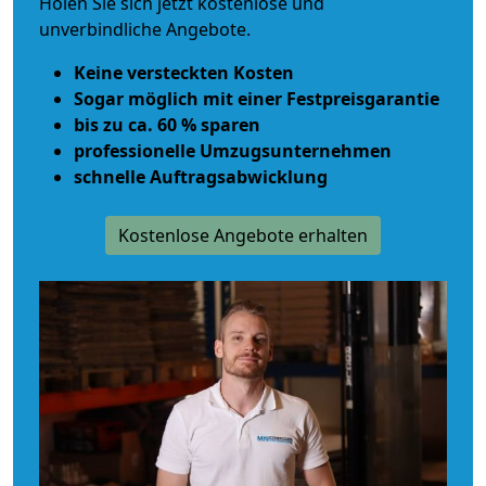
Holen Sie sich jetzt kostenlose und
unverbindliche Angebote.
Keine versteckten Kosten
Sogar möglich mit einer Festpreisgarantie
bis zu ca. 60 % sparen
professionelle Umzugsunternehmen
schnelle Auftragsabwicklung
Kostenlose Angebote erhalten