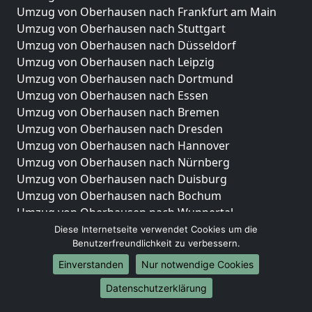
Umzug von Oberhausen nach Frankfurt am Main
Umzug von Oberhausen nach Stuttgart
Umzug von Oberhausen nach Düsseldorf
Umzug von Oberhausen nach Leipzig
Umzug von Oberhausen nach Dortmund
Umzug von Oberhausen nach Essen
Umzug von Oberhausen nach Bremen
Umzug von Oberhausen nach Dresden
Umzug von Oberhausen nach Hannover
Umzug von Oberhausen nach Nürnberg
Umzug von Oberhausen nach Duisburg
Umzug von Oberhausen nach Bochum
Umzug von Oberhausen nach Wuppertal
Umzug von Oberhausen nach Bielefeld
Diese Internetseite verwendet Cookies um die
Benutzerfreundlichkeit zu verbessern.
Umzug von Oberhausen nach Bonn
Umzug von Oberhausen nach Münster
Einverstanden
Nur notwendige Cookies
Internationale-Umzüge
Datenschutzerklärung