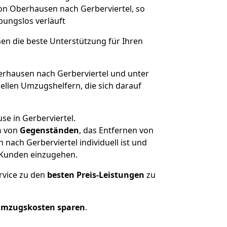
von Oberhausen nach Gerberviertel, so
ibungslos verläuft
nen die beste Unterstützung für Ihren
hausen nach Gerberviertel und unter
llen Umzugshelfern, die sich darauf
se in Gerberviertel.
n
von
Gegenständen
, das Entfernen von
ach Gerberviertel individuell ist und
r Kunden einzugehen.
rvice zu den
besten Preis-Leistungen
zu
Umzugskosten sparen
.