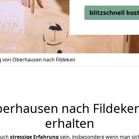
blitzschnell ko
 von Oberhausen nach Fildeken
rhausen nach Fildeken
erhalten
auch
stressige
Erfahrung
sein, insbesondere wenn man sic