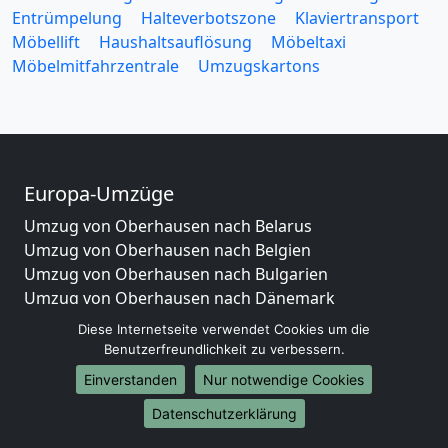
Entrümpelung
Halteverbotszone
Klaviertransport
Möbellift
Haushaltsauflösung
Möbeltaxi
Möbelmitfahrzentrale
Umzugskartons
Europa-Umzüge
Umzug von Oberhausen nach Belarus
Umzug von Oberhausen nach Belgien
Umzug von Oberhausen nach Bulgarien
Umzug von Oberhausen nach Dänemark
Umzug von Oberhausen nach England
Diese Internetseite verwendet Cookies um die
Umzug von Oberhausen nach Portugal
Benutzerfreundlichkeit zu verbessern.
Umzug von Oberhausen nach Bosnien
Einverstanden
Nur notwendige Cookies
und Herzegowina
Datenschutzerklärung
Umzug von Oberhausen nach Irland
Umzug von Oberhausen nach Lettland