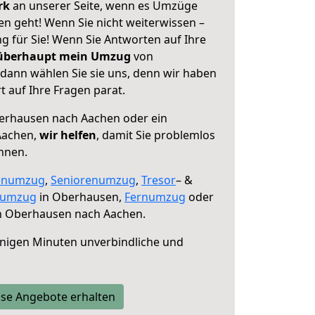
erk
an unserer Seite, wenn es Umzüge
 geht! Wenn Sie nicht weiterwissen –
ng für Sie! Wenn Sie Antworten auf Ihre
 überhaupt mein Umzug
von
ann wählen Sie sie uns, denn wir haben
 auf Ihre Fragen parat.
rhausen nach Aachen oder ein
Aachen,
wir helfen
, damit Sie problemlos
nnen.
enumzug
,
Seniorenumzug
,
Tresor
– &
numzug
in Oberhausen,
Fernumzug
oder
 Oberhausen nach Aachen.
nigen Minuten unverbindliche und
se Angebote erhalten