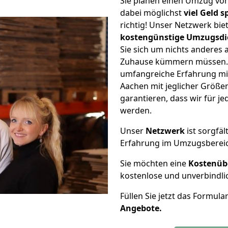
Sie planen einen Umzug v
dabei möglichst
viel Geld 
richtig! Unser Netzwerk bi
kostengünstige Umzugsdi
Sie sich um nichts anderes 
Zuhause kümmern müssen. W
umfangreiche Erfahrung m
Aachen mit jeglicher Größ
garantieren, dass wir für j
werden.
Unser
Netzwerk
ist sorgfäl
Erfahrung im Umzugsberei
Sie möchten eine
Kostenüb
kostenlose und unverbindli
Füllen Sie jetzt das Formula
Angebote.