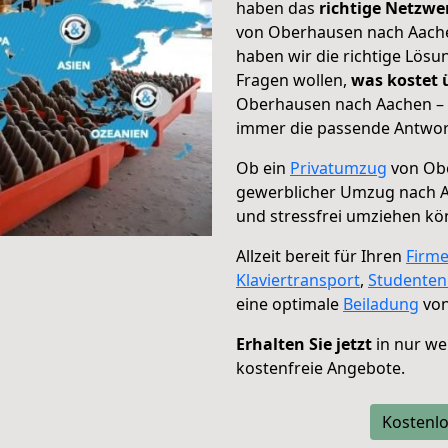
haben das
richtige Netzw
von Oberhausen nach Aachen
haben wir die richtige Lösu
Fragen wollen,
was kostet
Oberhausen nach Aachen – d
immer die passende Antwort
Ob ein
Privatumzug
von Obe
gewerblicher Umzug nach 
und stressfrei umziehen kö
Allzeit bereit für Ihren
Firm
Klaviertransport
,
Studente
eine optimale
Beiladung
von
Erhalten Sie jetzt
in nur we
kostenfreie Angebote.
Kostenlo