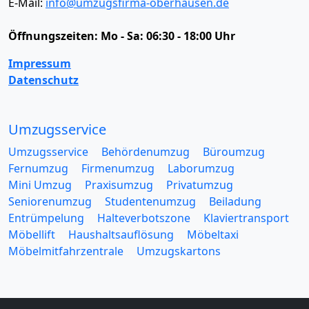
E-Mail:
info@umzugsfirma-oberhausen.de
Öffnungszeiten:
Mo - Sa: 06:30 - 18:00 Uhr
Impressum
Datenschutz
Umzugsservice
Umzugsservice
Behördenumzug
Büroumzug
Fernumzug
Firmenumzug
Laborumzug
Mini Umzug
Praxisumzug
Privatumzug
Seniorenumzug
Studentenumzug
Beiladung
Entrümpelung
Halteverbotszone
Klaviertransport
Möbellift
Haushaltsauflösung
Möbeltaxi
Möbelmitfahrzentrale
Umzugskartons