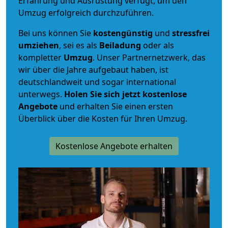
Erfahrung und Ausrüstung verfügt, um den
Umzug erfolgreich durchzuführen.
Bei uns können Sie
kostengünstig
und
stressfrei
umziehen
, sei es als
Beiladung
oder als
kompletter
Umzug
. Unser Partnernetzwerk, das
wir über die Jahre aufgebaut haben, ist
deutschlandweit und sogar international
unterwegs.
Holen Sie sich jetzt kostenlose
Angebote
und erhalten Sie einen ersten
Überblick über die Kosten für Ihren Umzug.
Kostenlose Angebote erhalten