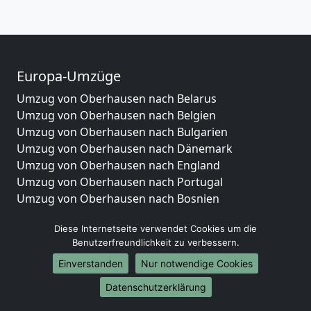
Europa-Umzüge
Umzug von Oberhausen nach Belarus
Umzug von Oberhausen nach Belgien
Umzug von Oberhausen nach Bulgarien
Umzug von Oberhausen nach Dänemark
Umzug von Oberhausen nach England
Umzug von Oberhausen nach Portugal
Umzug von Oberhausen nach Bosnien
und Herzegowina
Diese Internetseite verwendet Cookies um die
Umzug von Oberhausen nach Irland
Benutzerfreundlichkeit zu verbessern.
Umzug von Oberhausen nach Lettland
Umzug von Oberhausen nach Zypern
Einverstanden
Nur notwendige Cookies
Umzug von Oberhausen nach Kroatien
Datenschutzerklärung
Umzug von Oberhausen nach Estland