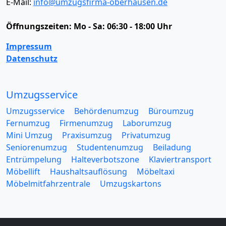
E-Mail:
info@umzugsfirma-oberhausen.de
Öffnungszeiten:
Mo - Sa: 06:30 - 18:00 Uhr
Impressum
Datenschutz
Umzugsservice
Umzugsservice
Behördenumzug
Büroumzug
Fernumzug
Firmenumzug
Laborumzug
Mini Umzug
Praxisumzug
Privatumzug
Seniorenumzug
Studentenumzug
Beiladung
Entrümpelung
Halteverbotszone
Klaviertransport
Möbellift
Haushaltsauflösung
Möbeltaxi
Möbelmitfahrzentrale
Umzugskartons