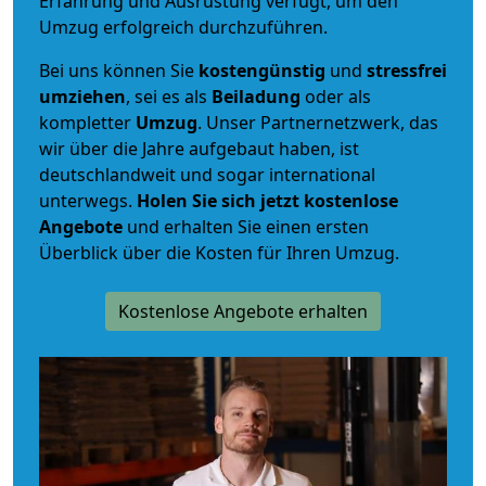
Erfahrung und Ausrüstung verfügt, um den
Umzug erfolgreich durchzuführen.
Bei uns können Sie
kostengünstig
und
stressfrei
umziehen
, sei es als
Beiladung
oder als
kompletter
Umzug
. Unser Partnernetzwerk, das
wir über die Jahre aufgebaut haben, ist
deutschlandweit und sogar international
unterwegs.
Holen Sie sich jetzt kostenlose
Angebote
und erhalten Sie einen ersten
Überblick über die Kosten für Ihren Umzug.
Kostenlose Angebote erhalten