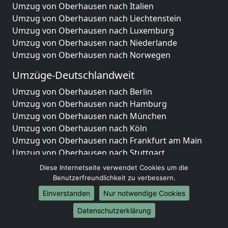
Umzug von Oberhausen nach Italien
Umzug von Oberhausen nach Liechtenstein
Umzug von Oberhausen nach Luxemburg
Umzug von Oberhausen nach Niederlande
Umzug von Oberhausen nach Norwegen
Umzüge-Deutschlandweit
Umzug von Oberhausen nach Berlin
Umzug von Oberhausen nach Hamburg
Umzug von Oberhausen nach München
Umzug von Oberhausen nach Köln
Umzug von Oberhausen nach Frankfurt am Main
Umzug von Oberhausen nach Stuttgart
Umzug von Oberhausen nach Düsseldorf
Diese Internetseite verwendet Cookies um die
Umzug von Oberhausen nach Leipzig
Benutzerfreundlichkeit zu verbessern.
Umzug von Oberhausen nach Dortmund
Einverstanden
Nur notwendige Cookies
Umzug von Oberhausen nach Essen
Datenschutzerklärung
Umzug von Oberhausen nach Bremen
Umzug von Oberhausen nach Dresden