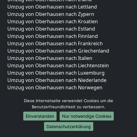
Umzug von Oberhausen nach Lettland
Umzug von Oberhausen nach Zypern
Umzug von Oberhausen nach Kroatien
Umzug von Oberhausen nach Estland
Umzug von Oberhausen nach Finnland
Umzug von Oberhausen nach Frankreich
Umzug von Oberhausen nach Griechenland
Umzug von Oberhausen nach Italien
Umzug von Oberhausen nach Liechtenstein
Umzug von Oberhausen nach Luxemburg
Umzug von Oberhausen nach Niederlande
Umzug von Oberhausen nach Norwegen
Umzüge-Deutschlandweit
Diese Internetseite verwendet Cookies um die
Benutzerfreundlichkeit zu verbessern.
Umzug von Oberhausen nach Berlin
Umzug von Oberhausen nach Hamburg
Einverstanden
Nur notwendige Cookies
Umzug von Oberhausen nach München
Datenschutzerklärung
Umzug von Oberhausen nach Köln