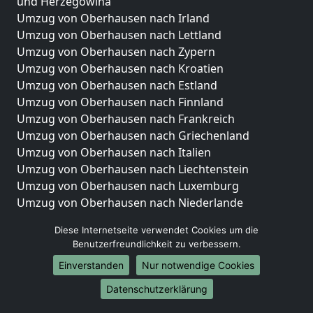
und Herzegowina
Umzug von Oberhausen nach Irland
Umzug von Oberhausen nach Lettland
Umzug von Oberhausen nach Zypern
Umzug von Oberhausen nach Kroatien
Umzug von Oberhausen nach Estland
Umzug von Oberhausen nach Finnland
Umzug von Oberhausen nach Frankreich
Umzug von Oberhausen nach Griechenland
Umzug von Oberhausen nach Italien
Umzug von Oberhausen nach Liechtenstein
Umzug von Oberhausen nach Luxemburg
Umzug von Oberhausen nach Niederlande
Umzug von Oberhausen nach Norwegen
Diese Internetseite verwendet Cookies um die
Umzüge-Deutschlandweit
Benutzerfreundlichkeit zu verbessern.
Einverstanden
Nur notwendige Cookies
Umzug von Oberhausen nach Berlin
Umzug von Oberhausen nach Hamburg
Datenschutzerklärung
Umzug von Oberhausen nach München