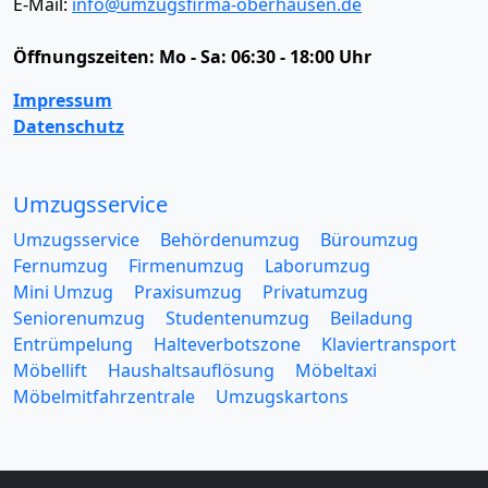
E-Mail:
info@umzugsfirma-oberhausen.de
Öffnungszeiten:
Mo - Sa: 06:30 - 18:00 Uhr
Impressum
Datenschutz
Umzugsservice
Umzugsservice
Behördenumzug
Büroumzug
Fernumzug
Firmenumzug
Laborumzug
Mini Umzug
Praxisumzug
Privatumzug
Seniorenumzug
Studentenumzug
Beiladung
Entrümpelung
Halteverbotszone
Klaviertransport
Möbellift
Haushaltsauflösung
Möbeltaxi
Möbelmitfahrzentrale
Umzugskartons