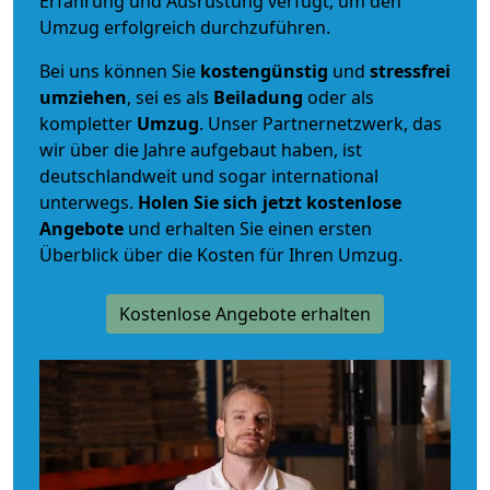
Erfahrung und Ausrüstung verfügt, um den
Umzug erfolgreich durchzuführen.
Bei uns können Sie
kostengünstig
und
stressfrei
umziehen
, sei es als
Beiladung
oder als
kompletter
Umzug
. Unser Partnernetzwerk, das
wir über die Jahre aufgebaut haben, ist
deutschlandweit und sogar international
unterwegs.
Holen Sie sich jetzt kostenlose
Angebote
und erhalten Sie einen ersten
Überblick über die Kosten für Ihren Umzug.
Kostenlose Angebote erhalten