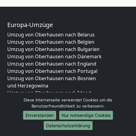
Europa-Umzüge
Umzug von Oberhausen nach Belarus
Umzug von Oberhausen nach Belgien
Umzug von Oberhausen nach Bulgarien
Umzug von Oberhausen nach Dänemark
Umzug von Oberhausen nach England
Umzug von Oberhausen nach Portugal
Umzug von Oberhausen nach Bosnien
und Herzegowina
Umzug von Oberhausen nach Irland
Umzug von Oberhausen nach Lettland
Diese Internetseite verwendet Cookies um die
Benutzerfreundlichkeit zu verbessern.
Umzug von Oberhausen nach Zypern
Umzug von Oberhausen nach Kroatien
Einverstanden
Nur notwendige Cookies
Umzug von Oberhausen nach Estland
Datenschutzerklärung
Umzug von Oberhausen nach Finnland