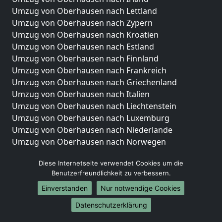
Umzug von Oberhausen nach Lettland
Umzug von Oberhausen nach Zypern
Umzug von Oberhausen nach Kroatien
Umzug von Oberhausen nach Estland
Umzug von Oberhausen nach Finnland
Umzug von Oberhausen nach Frankreich
Umzug von Oberhausen nach Griechenland
Umzug von Oberhausen nach Italien
Umzug von Oberhausen nach Liechtenstein
Umzug von Oberhausen nach Luxemburg
Umzug von Oberhausen nach Niederlande
Umzug von Oberhausen nach Norwegen
Umzüge-Deutschlandweit
Diese Internetseite verwendet Cookies um die
Benutzerfreundlichkeit zu verbessern.
Umzug von Oberhausen nach Berlin
Umzug von Oberhausen nach Hamburg
Einverstanden
Nur notwendige Cookies
Umzug von Oberhausen nach München
Datenschutzerklärung
Umzug von Oberhausen nach Köln