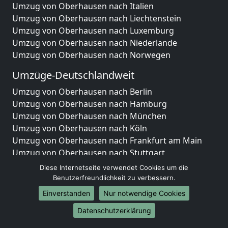
Umzug von Oberhausen nach Italien
Umzug von Oberhausen nach Liechtenstein
Umzug von Oberhausen nach Luxemburg
Umzug von Oberhausen nach Niederlande
Umzug von Oberhausen nach Norwegen
Umzüge-Deutschlandweit
Umzug von Oberhausen nach Berlin
Umzug von Oberhausen nach Hamburg
Umzug von Oberhausen nach München
Umzug von Oberhausen nach Köln
Umzug von Oberhausen nach Frankfurt am Main
Umzug von Oberhausen nach Stuttgart
Umzug von Oberhausen nach Düsseldorf
Diese Internetseite verwendet Cookies um die
Umzug von Oberhausen nach Leipzig
Benutzerfreundlichkeit zu verbessern.
Umzug von Oberhausen nach Dortmund
Einverstanden
Nur notwendige Cookies
Umzug von Oberhausen nach Essen
Datenschutzerklärung
Umzug von Oberhausen nach Bremen
Umzug von Oberhausen nach Dresden