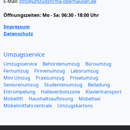
E-Mail:
info@umzugsfirma-oberhausen.de
Öffnungszeiten:
Mo - Sa: 06:30 - 18:00 Uhr
Impressum
Datenschutz
Umzugsservice
Umzugsservice
Behördenumzug
Büroumzug
Fernumzug
Firmenumzug
Laborumzug
Mini Umzug
Praxisumzug
Privatumzug
Seniorenumzug
Studentenumzug
Beiladung
Entrümpelung
Halteverbotszone
Klaviertransport
Möbellift
Haushaltsauflösung
Möbeltaxi
Möbelmitfahrzentrale
Umzugskartons