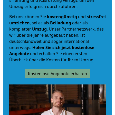
Erfahrung und Ausrüstung verfügt, um den
Umzug erfolgreich durchzuführen.
Bei uns können Sie
kostengünstig
und
stressfrei
umziehen
, sei es als
Beiladung
oder als
kompletter
Umzug
. Unser Partnernetzwerk, das
wir über die Jahre aufgebaut haben, ist
deutschlandweit und sogar international
unterwegs.
Holen Sie sich jetzt kostenlose
Angebote
und erhalten Sie einen ersten
Überblick über die Kosten für Ihren Umzug.
Kostenlose Angebote erhalten