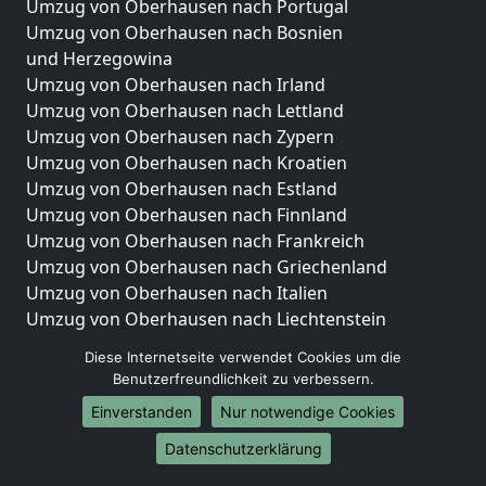
Umzug von Oberhausen nach Portugal
Umzug von Oberhausen nach Bosnien
und Herzegowina
Umzug von Oberhausen nach Irland
Umzug von Oberhausen nach Lettland
Umzug von Oberhausen nach Zypern
Umzug von Oberhausen nach Kroatien
Umzug von Oberhausen nach Estland
Umzug von Oberhausen nach Finnland
Umzug von Oberhausen nach Frankreich
Umzug von Oberhausen nach Griechenland
Umzug von Oberhausen nach Italien
Umzug von Oberhausen nach Liechtenstein
Umzug von Oberhausen nach Luxemburg
Diese Internetseite verwendet Cookies um die
Umzug von Oberhausen nach Niederlande
Benutzerfreundlichkeit zu verbessern.
Umzug von Oberhausen nach Norwegen
Einverstanden
Nur notwendige Cookies
Umzüge-Deutschlandweit
Datenschutzerklärung
Umzug von Oberhausen nach Berlin