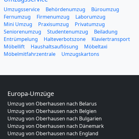
Umzugsservice
Behördenumzug
Büroumzug
Fernumzug
Firmenumzug
Laborumzug
Mini Umzug
Praxisumzug
Privatumzug
Seniorenumzug
Studentenumzug
Beiladung
Entrümpelung
Halteverbotszone
Klaviertransport
Möbellift
Haushaltsauflösung
Möbeltaxi
Möbelmitfahrzentrale
Umzugskartons
Europa-Umzüge
Umzug von Oberhausen nach Belarus
Umzug von Oberhausen nach Belgien
Umzug von Oberhausen nach Bulgarien
Umzug von Oberhausen nach Dänemark
Umzug von Oberhausen nach England