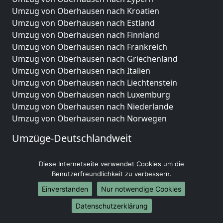
Umzug von Oberhausen nach Kroatien
Umzug von Oberhausen nach Estland
Umzug von Oberhausen nach Finnland
Umzug von Oberhausen nach Frankreich
Umzug von Oberhausen nach Griechenland
Umzug von Oberhausen nach Italien
Umzug von Oberhausen nach Liechtenstein
Umzug von Oberhausen nach Luxemburg
Umzug von Oberhausen nach Niederlande
Umzug von Oberhausen nach Norwegen
Umzüge-Deutschlandweit
Umzug von Oberhausen nach Berlin
Diese Internetseite verwendet Cookies um die
Umzug von Oberhausen nach Hamburg
Benutzerfreundlichkeit zu verbessern.
Umzug von Oberhausen nach München
Umzug von Oberhausen nach Köln
Einverstanden
Nur notwendige Cookies
Umzug von Oberhausen nach Frankfurt am Main
Datenschutzerklärung
Umzug von Oberhausen nach Stuttgart