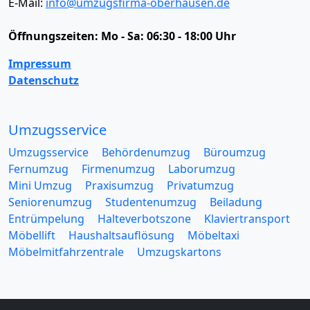
E-Mail:
info@umzugsfirma-oberhausen.de
Öffnungszeiten:
Mo - Sa: 06:30 - 18:00 Uhr
Impressum
Datenschutz
Umzugsservice
Umzugsservice
Behördenumzug
Büroumzug
Fernumzug
Firmenumzug
Laborumzug
Mini Umzug
Praxisumzug
Privatumzug
Seniorenumzug
Studentenumzug
Beiladung
Entrümpelung
Halteverbotszone
Klaviertransport
Möbellift
Haushaltsauflösung
Möbeltaxi
Möbelmitfahrzentrale
Umzugskartons