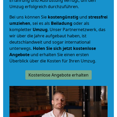
Erfahrung und Ausrüstung verfügt, um den
Umzug erfolgreich durchzuführen.
Bei uns können Sie
kostengünstig
und
stressfrei
umziehen
, sei es als
Beiladung
oder als
kompletter
Umzug
. Unser Partnernetzwerk, das
wir über die Jahre aufgebaut haben, ist
deutschlandweit und sogar international
unterwegs.
Holen Sie sich jetzt kostenlose
Angebote
und erhalten Sie einen ersten
Überblick über die Kosten für Ihren Umzug.
Kostenlose Angebote erhalten